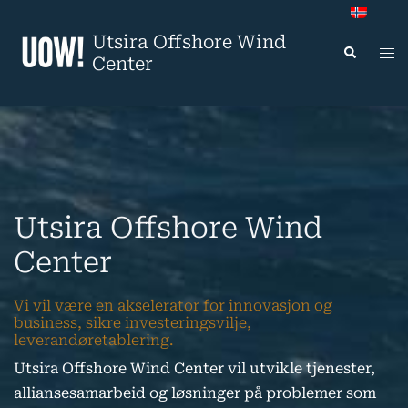
Hopp
til
Utsira Offshore Wind
Tog
Search
innhold
Center
me
Utsira Offshore Wind
Center
Vi vil være en akselerator for innovasjon og
business, sikre investeringsvilje,
leverandøretablering.
Utsira Offshore Wind Center vil utvikle tjenester,
alliansesamarbeid og løsninger på problemer som