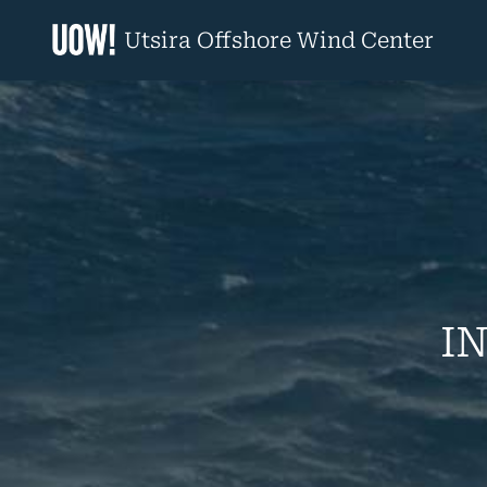
Hopp
til
Utsira Offshore Wind Center
innhold
I