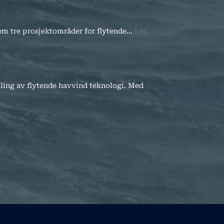
e om tre prosjektområder for flytende…
Les
kling av flytende havvind teknologi. Med