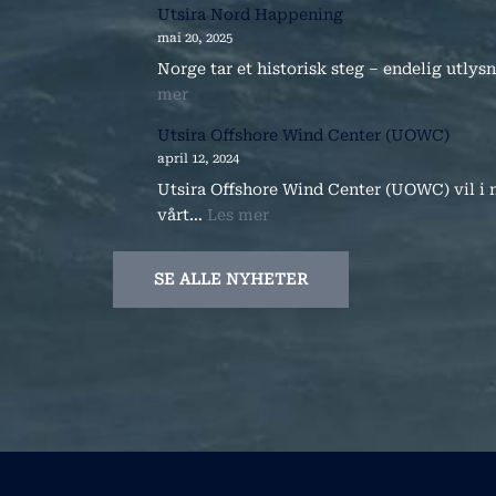
Utsira Nord Happening
mai 20, 2025
Norge tar et historisk steg – endelig utly
:
mer
Utsira
Utsira Offshore Wind Center (UOWC)
Nord
april 12, 2024
Happening
Utsira Offshore Wind Center (UOWC) vil i n
:
vårt…
Les mer
Utsira
Offshore
SE ALLE NYHETER
Wind
Center
(UOWC)