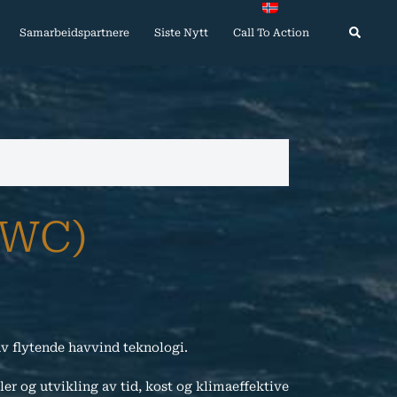
Search
Samarbeidspartnere
Siste Nytt
Call To Action
OWC)
av flytende havvind teknologi.
er og utvikling av tid, kost og klimaeffektive