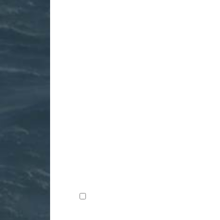
Kommentar
*
Navn
*
E-post
*
Lagre mitt navn, e-post og nettside i