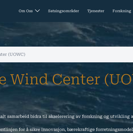
Om Oss
Satsingsområder
Tjenester
Forskning
nter (UOWC)
re Wind Center (U
lt samarbeid bidra til akselerering av forskning og utvikling 
ontlinjen for å sikre innovasjon, bærekraftige forretningsmodell