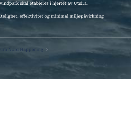
indpark skal etableres i hjertet av Utsira.
itelighet, effektivitet og minimal miljøpåvirkning
on
sira Nord Happening
mmentar
Obligatoriske felt er merket med
*