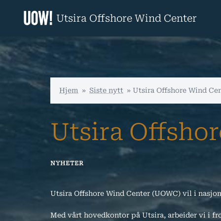
Hopp
til
Utsira Offshore Wind Center
innhold
Hjem
»
Siste nytt
»
Utsira Offshore Wind Ce
Utsira Offsho
NYHETER
Utsira Offshore Wind Center (UOWC) vil i nasjona
Med vårt hovedkontor på Utsira, arbeider vi i fr