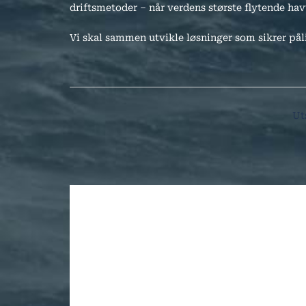
driftsmetoder – når verdens største flytende havv
Vi skal sammen utvikle løsninger som sikrer pål
Innleggsnavigasj
Ut
Legg igjen en ko
Din e-postadresse vil ikke bli publisert.